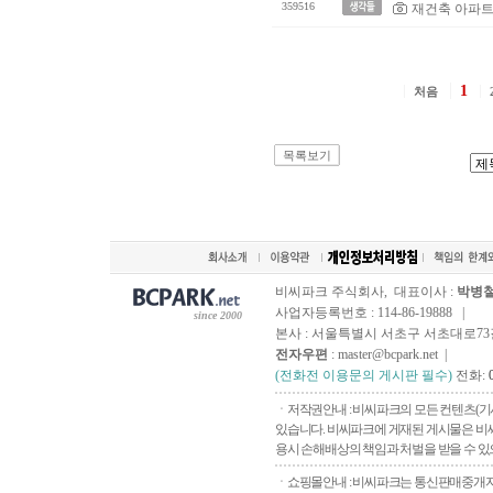
359516
재건축 아파트
1
처음
목록보기
비씨파크 주식회사, 대표이사 :
박병
사업자등록번호 : 114-86-19888 |
since 2000
본사 : 서울특별시 서초구 서초대로73길, 
전자우편
: master@bcpark.net |
(전화전 이용문의 게시판 필수)
전화:
ㆍ저작권안내 : 비씨파크의 모든 컨텐츠(기
있습니다. 비씨파크에 게재된 게시물은 비씨
용시 손해배상의 책임과 처벌을 받을 수 있으
ㆍ쇼핑몰안내 : 비씨파크는 통신판매중개자로