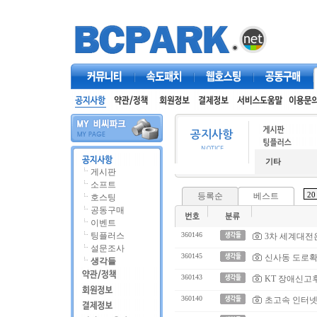
커뮤니티
속도패치
웹호스팅
공동구매
기타
게시판
소프트
등록순
베스트
호스팅
공동구매
이벤트
팅플러스
360146
3차 세계대전
설문조사
360145
신사동 도로확
생각들
360143
KT 장애신고
360140
초고속 인터넷은