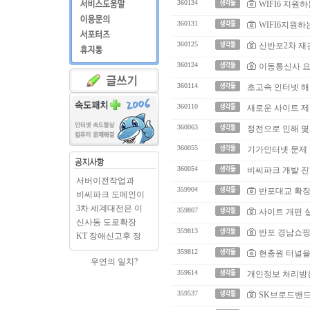
360134
WIFI6 지원
360131
WIFI6지원하
360125
신반포2차 재
360124
이동통신사 요
360114
초고속 인터넷 해
360110
새로운 사이트 제
360063
정전으로 인해 몇
360055
기가인터넷 문제 
360054
비씨파크 개발 진
서버이전작업과
359904
반포대교 확장
BCPARK.c..
비씨파크 도메인이
BCPAR..
3차 세계대전은 이
359867
사이트 개편 
미 시..
신사동 도로확장
359813
반포 경남쇼핑
출입구..
KT 장애신고후 정
상으로..
359812
현충원 터널을
우연의 일치?
359614
개인정보 처리방
359537
SK브로드밴드