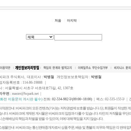
처음
마지막
씨파크 주식회사, 대표이사 :
박병철
개인정보보호책임자 :
박병철
자등록번호 : 114-86-19888 |
사 : 서울특별시 서초구 서초대로73길, 42, 1307호
자우편
: master@bcpark.net |
전화전 이용문의 게시판 필수)
전화:
02-534-982구(09:00~18:00)
| 팩스: 02-535-155구 | 
저작권안내 : 비씨파크의 모든 컨텐츠(기사)는 저작권법에 보호를 받습니다. 단, 회원들이 작성한
습니다. 비씨파크에 게재된 게시물은 비씨파크의 입장과 다를 수 있습니다. 타인의 저작물을 무단으로 
시 손해배상의 책임과 처벌을 받을 수 있으며, 이에 대해 책임을 지지 않습니다.
쇼핑몰안내 : 비씨파크는 통신판매중개자로서 상품 주문, 배송 및 환불의 의무와 책임은 각 판매 업