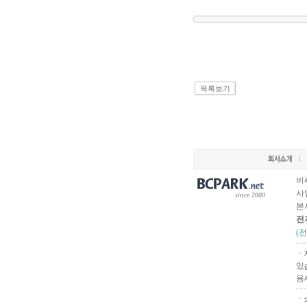
목록보기
비
사업
since 2000
본
전
(
ㆍ
있
용
ㆍ