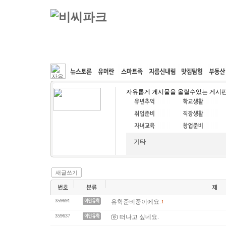
커뮤니티
속도패치
웹호스팅
공동구매
자유롭게 게시물을 올릴수있는 게시
기타
새글쓰기
359691
유학준비중이에요
..1
359637
떠나고 싶네요.