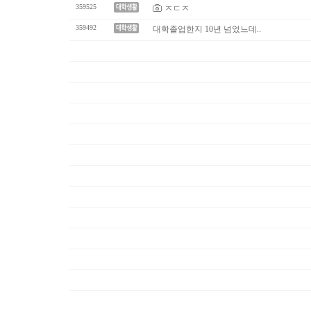
359525
ㅈㄷㅈ
359492
대학졸업한지 10년 넘었느데..