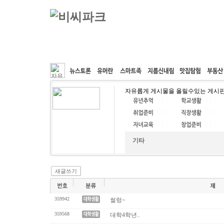
커뮤니티
속도패치
웹호스팅
공동구매
자유롭게 게시물을 올릴수있는 게시
기타
새글쓰기
359942
썰렁~
359568
대학4학년..