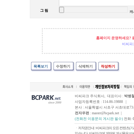
그 림
캐
홈페이지 운영하세요? 
비씨파
목록보기
수정하기
삭제하기
작성하기
비씨파크 주식회사, 대표이사 :
박병
사업자등록번호 : 114-86-19888 |
since 2000
본사 : 서울특별시 서초구 서초대로73길, 
전자우편
: master@bcpark.net |
(전화전 이용문의 게시판 필수)
전화:
ㆍ저작권안내 : 비씨파크의 모든 컨텐츠(기
있습니다. 비씨파크에 게재된 게시물은 비씨