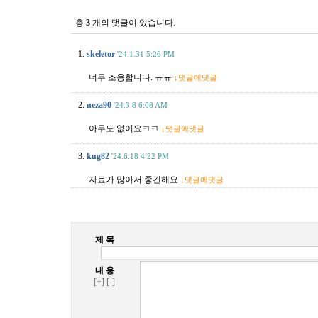
총
3
개의 댓글이 있습니다.
1.
skeletor
'24.1.31 5:26 PM
너무 조용합니다. ㅠㅠ
↓댓글에댓글
2.
neza90
'24.3.8 6:08 AM
아무도 없어요ㅋㅋ
↓댓글에댓글
3.
kug82
'24.6.18 4:22 PM
자료가 많아서 좋긴해요
↓댓글에댓글
제 목
내 용
[+]
[-]