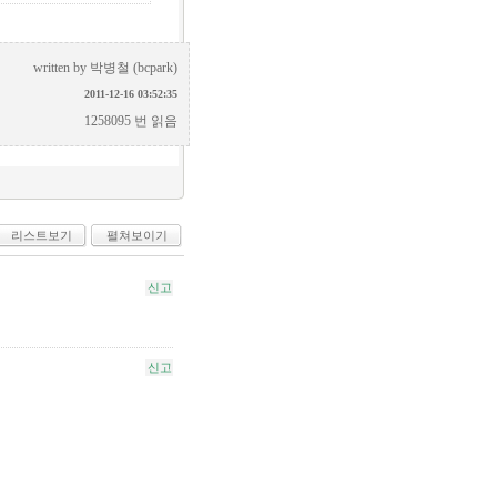
written by
박병철 (bcpark)
2011-12-16 03:52:35
1258095 번 읽음
리스트보기
펼쳐보이기
신고
신고