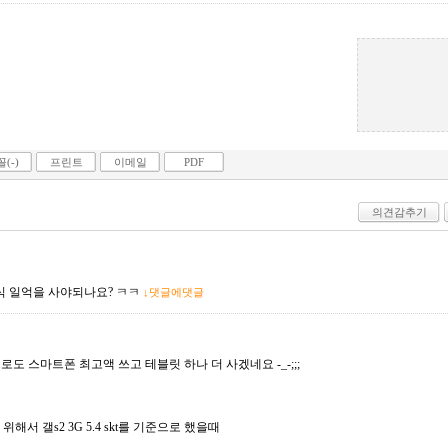
(-)
프린트
이메일
PDF
의견감추기
주식 일억을 사야되나요? ㅋㅋ
↓댓글에댓글
로도 스마트폰 최고액 쓰고 테블릿 하나 더 사겠네요 -_-;;;
해서 갤s2 3G 5.4 skt를 기준으로 했을때