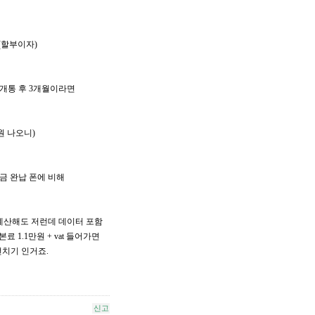
00(할부이자)
할부 개통 후 3개월이라면
원 나오니)
현금 완납 폰에 비해
계산해도 저런데 데이터 포함
 1.1만원 + vat 들어가면
 본전치기 인거죠.
신고