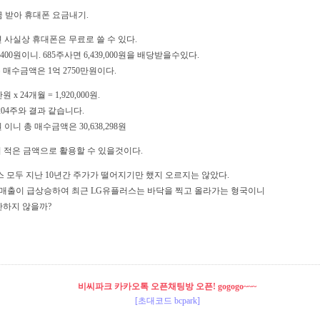
금 받아 휴대폰 요금내기.
 사실상 휴대폰은 무료로 쓸 수 있다.
00원이니. 685주사면 6,439,000원을 배당받을수있다.
 매수금액은 1억 2750만원이다.
x 24개월 = 1,920,000원.
204주와 결과 같습니다.
 이니 총 매수금액은 30,638,298원
더 적은 금액으로 활용할 수 있을것이다.
플러스 모두 지난 10년간 주가가 떨어지기만 했지 오르지는 않았다.
 매출이 급상승하여 최근 LG유플러스는 바닥을 찍고 올라가는 형국이니
하지 않을까?
비씨파크 카카오톡 오픈채팅방 오픈! gogogo~~~
[초대코드 bcpark]