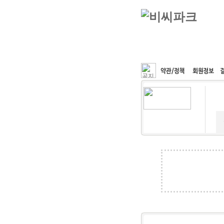
커뮤니티
속도패치