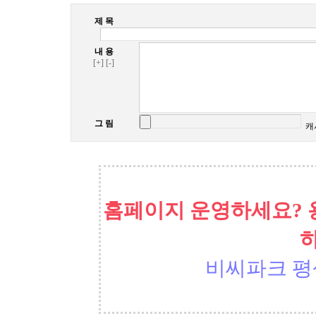
제 목
내 용
[+]
[-]
그 림
캐
홈페이지 운영하세요? 
비씨파크 평