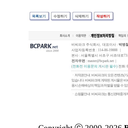
목록보기
수정하기
삭제하기
작성하기
비씨파크 주식회사, 대표이사 :
박병
사업자등록번호 : 114-86-19888 |
since 2000
본사 : 서울특별시 서초구 서초대로73길, 
전자우편
: master@bcpark.net |
(전화전 이용문의 게시판 필수)
전화:
ㆍ저작권안내 : 비씨파크의 모든 컨텐츠(기
있습니다. 비씨파크에 게재된 게시물은 비씨
용시 손해배상의 책임과 처벌을 받을 수 있으
ㆍ쇼핑몰안내 : 비씨파크는 통신판매중개자로
Copyright ⓒ 2000-2026